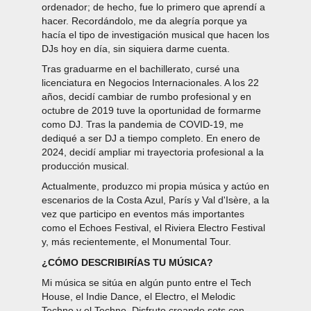
ordenador; de hecho, fue lo primero que aprendí a
hacer. Recordándolo, me da alegría porque ya
hacía el tipo de investigación musical que hacen los
DJs hoy en día, sin siquiera darme cuenta.
Tras graduarme en el bachillerato, cursé una
licenciatura en Negocios Internacionales. A los 22
años, decidí cambiar de rumbo profesional y en
octubre de 2019 tuve la oportunidad de formarme
como DJ. Tras la pandemia de COVID-19, me
dediqué a ser DJ a tiempo completo. En enero de
2024, decidí ampliar mi trayectoria profesional a la
producción musical.
Actualmente, produzco mi propia música y actúo en
escenarios de la Costa Azul, París y Val d'Isère, a la
vez que participo en eventos más importantes
como el Echoes Festival, el Riviera Electro Festival
y, más recientemente, el Monumental Tour.
¿CÓMO DESCRIBIRÍAS TU MÚSICA?
Mi música se sitúa en algún punto entre el Tech
House, el Indie Dance, el Electro, el Melodic
Techno y el Techno. Disfruto creando sets con