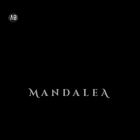
MENÙ
MandaleA