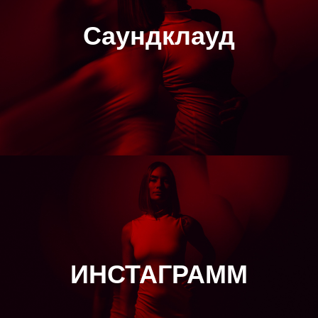
Саундклауд
ИНСТАГРАММ